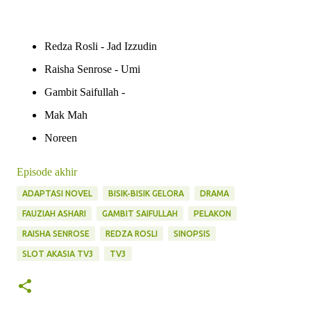
Redza Rosli - Jad Izzudin
Raisha Senrose - Umi
Gambit Saifullah -
Mak Mah
Noreen
Episode akhir
ADAPTASI NOVEL
BISIK-BISIK GELORA
DRAMA
FAUZIAH ASHARI
GAMBIT SAIFULLAH
PELAKON
RAISHA SENROSE
REDZA ROSLI
SINOPSIS
SLOT AKASIA TV3
TV3