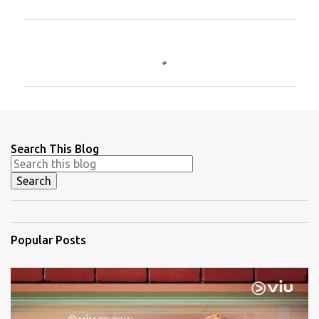
C
o
m
m
e
n
Search This Blog
t
s
Popular Posts